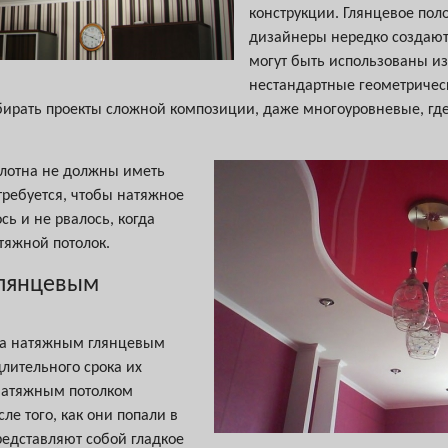
конструкции. Глянцевое поло
дизайнеры нередко создают 
могут быть использованы из
нестандартные геометричес
ирать проекты сложной композиции, даже многоуровневые, где
полотна не должны иметь
требуется, чтобы натяжное
сь и не рвалось, когда
тяжной потолок.
глянцевым
 за натяжным глянцевым
лительного срока их
 натяжным потолком
ле того, как они попали в
редставляют собой гладкое