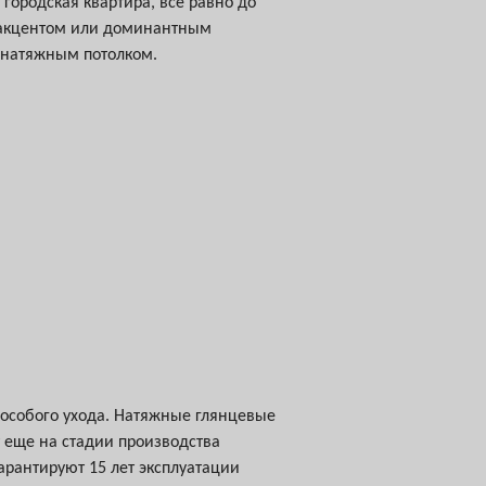
 городская квартира, все равно до
м акцентом или доминантным
 натяжным потолком.
 особого ухода. Натяжные глянцевые
 еще на стадии производства
арантируют 15 лет эксплуатации