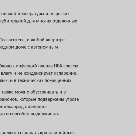
 низкой температуры и ее резких
я губительной для многих отделочных
Согласитесь, в любой квартире
городном доме с автономным
ибковых инфекций пленка ПВХ совсем
 влагу и не конденсирует испарение,
лых, и в технических помещениях.
 также можно обустраивать и в
районов, которые подвержены угрозе
инилхлорид отличается
тью и способен выдерживать
озволяют создавать криволинейные