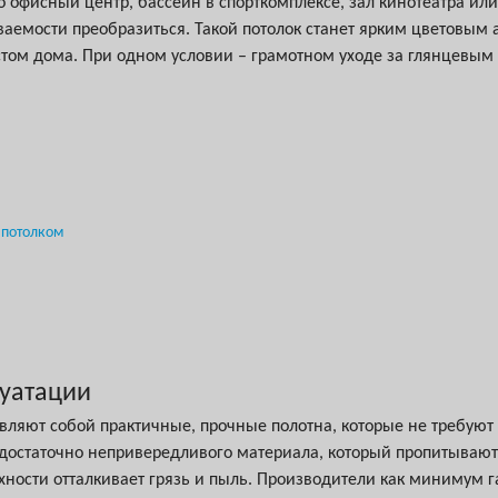
о офисный центр, бассейн в спорткомплексе, зал кинотеатра или
ваемости преобразиться. Такой потолок станет ярким цветовы
стом дома. При одном условии – грамотном уходе за глянцевым
 потолком
луатации
вляют собой практичные, прочные полотна, которые не требуют
 достаточно непривередливого материала, который пропитывают
хности отталкивает грязь и пыль. Производители как минимум г