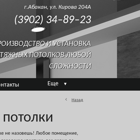
г.Абакан, ул. Кирова 204А
(3902) 34‒89‒23
РОИЗВОДСТВО И УСТАНОВКА
ТЯЖНЫХ ПОТОЛКОВ ЛЮБОЙ
СЛОЖНОСТИ
Еще
онтакты
▼
Назад
 потолки
уже не назовешь! Любое помещение,