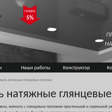
СКИДКА
5%
П
НА
и
Наши работы
Конструктор
К
 мыть натяжные глянцевые потолки
ь натяжные глянцевые
овно, комнату с глянцевым потолком простенькой и серенькой 