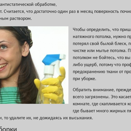
 антистатической обработке,
т. Считается, что достаточно один раз в месяц поверхность поч
ьным раствором.
Чтобы определить, что пришл
натяжного потолка, нужно пр
потерял свой былой блеск, 
чистке или мытье потолка. 
потолком не бойтесь, что в
либо ущерб, потому что пр
предохранению ткани от пр
при уборке.
Обратить внимание, прежде 
всего загрязнены. Это касае
комнате, где скапливается к
где бывает много жирных пя
и, то удалите их, не дожидаясь их высыхания.
уборки