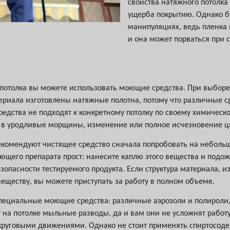
свойства натяжного потолка
ущерба покрытию. Однако бу
манипуляциях, ведь пленка 
и она может порваться при 
 потолка вы можете использовать моющие средства. При выбор
атериала изготовлены натяжные полотна, потому что различные
редства не подходят к конкретному потолку по своему химическо
т в уродливые морщины, изменение или полное исчезновение цв
екомендуют чистящее средство сначала попробовать на неболь
оющего препарата прост: нанесите каплю этого вещества и подож
опасности тестируемого продукта. Если структура материала, из
еществу, вы можете приступать за работу в полном объеме.
пециальные моющие средства: различные аэрозоли и полироли, 
 на потолке мыльные разводы, да и вам они не усложнят работу
и круговыми движениями. Однако не стоит применять спиртосо