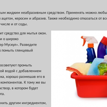
ным жидким неабразивным средством. Применять можно любы
ал ацетон, керосин и абразив. Также необходимо отказаться от 
числе и от соды.
ит средство для мытья окон.
и о широко
р Мускул». Разведите
ак помыть глянцевый
посоветуют промыть
лой водой с добавлением
ка, хорошо размешав его в
 компонентов. К тому же вы
створ, в котором будет
та.
нить другим ингредиентом,